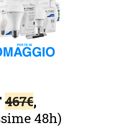
T
467€
,
ossime 48h)