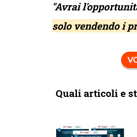
"Avrai l'opportuni
solo vendendo i p
VO
Quali articoli e 