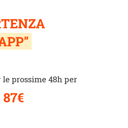
ARTENZA
APP
"
r le prossime 48h per
i
87€