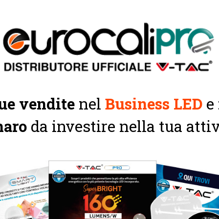
ue vendite
nel
B
usiness LED
e
aro
da investire nella tua atti