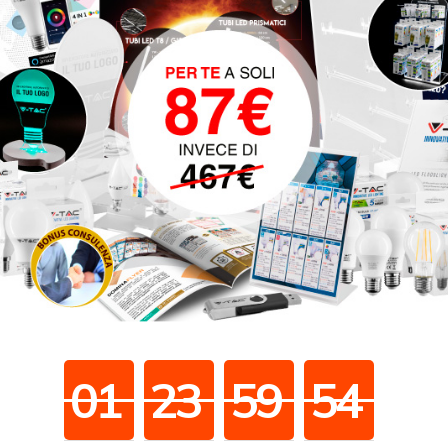
0
1
2
3
5
9
5
3