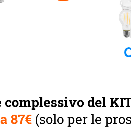
e complessivo del KI
 a
87€
(solo per le pr