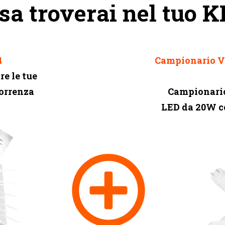
sa troverai nel tuo K
4
Campionario V-
re le tue
correnza
Campionario
LED
da 20W c