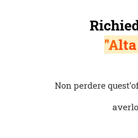
Richied
"A
lt
Non perdere quest'of
averl