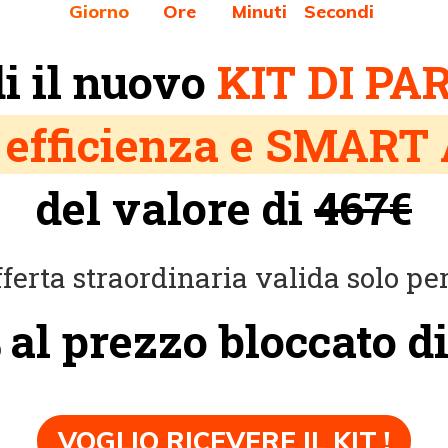
Giorno
Ore
Minuti
Secondi
4
i il nuovo
KIT DI P
a
efficienza
e
SMART
del valore di
467€
ferta straordinaria valida solo pe
al prezzo bloccato d
o
VOGLIO RICEVERE IL KIT !