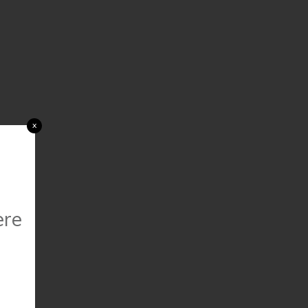
x
ere
a