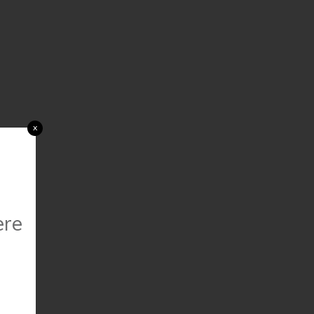
x
ere
a